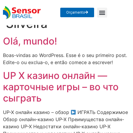
Author:
Larissa
Orçamento
Silveira
Olá, mundo!
Boas-vindas ao WordPress. Esse é o seu primeiro post.
Edite-o ou exclua-o, e então comece a escrever!
UP X казино онлайн —
карточные игры – во что
сыграть
UP-X онлайн казино – обзор
ИГРАТЬ Содержимое
Обзор онлайн-казино UP-X Преимущества онлайн-
казино UP-X Недостатки онлайн-казино UP-X