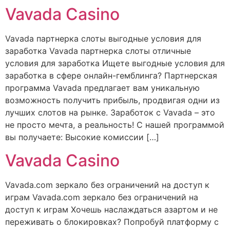
Vavada Casino
Vavada партнерка слоты выгодные условия для
заработка Vavada партнерка слоты отличные
условия для заработка Ищете выгодные условия для
заработка в сфере онлайн-гемблинга? Партнерская
программа Vavada предлагает вам уникальную
возможность получить прибыль, продвигая одни из
лучших слотов на рынке. Заработок с Vavada – это
не просто мечта, а реальность! С нашей программой
вы получаете: Высокие комиссии […]
Vavada Casino
Vavada.com зеркало без ограничений на доступ к
играм Vavada.com зеркало без ограничений на
доступ к играм Хочешь наслаждаться азартом и не
переживать о блокировках? Попробуй платформу с